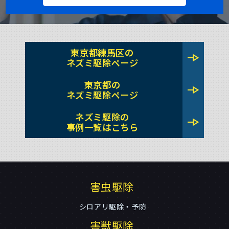
東京都練馬区の
line_end_arrow
ネズミ駆除ページ
東京都の
line_end_arrow
ネズミ駆除ページ
ネズミ駆除の
line_end_arrow
事例一覧はこちら
害虫駆除
シロアリ駆除・予防
害獣駆除