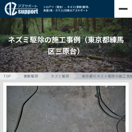
シロアリ（害虫）、ネズミ(害獣)駆除、
鳥害(鳩・カラス)対策のアズサポート
ネズミ駆除の施工事例（東京都練馬
区三原台）
TOP
害獣駆除
ネズミ駆除
東京都のネズミ駆除の施工実