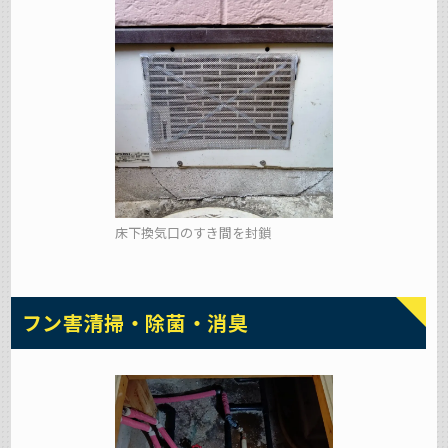
床下換気口のすき間を封鎖
フン害清掃・除菌・消臭