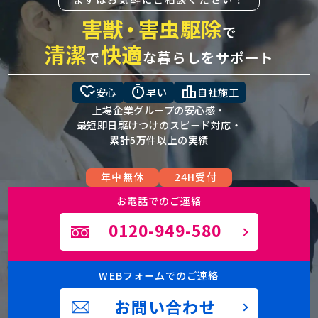
害獣
・
害虫駆除
で
清潔
快適
で
な暮らしをサポート
heart_check
timer
leaderboard
安心
早い
自社施工
上場企業グループの安心感・
最短即日駆けつけのスピード対応・
累計5万件以上の実績
年中無休
24H受付
お電話でのご連絡
0120-949-580
WEBフォームでのご連絡
お問い合わせ