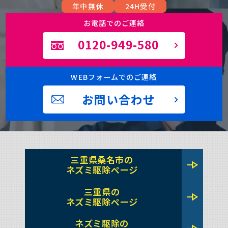
年中無休
24H受付
お電話でのご連絡
0120-949-580
WEBフォームでのご連絡
お問い合わせ
三重県桑名市の
line_end_arrow
ネズミ駆除ページ
三重県の
line_end_arrow
ネズミ駆除ページ
ネズミ駆除の