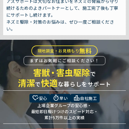
アズサポートは大切なお住まいをネズミの脅威から守り
続けるためのよきパートナーとして、施工完了後も丁寧
にサポートし続けます。
ネズミ駆除・対策のお悩みは、ぜひ一度ご相談くださ
い。
無料
現地調査・お見積もり
まずはお気軽にご相談ください！
害獣
・
害虫駆除
で
清潔
快適
で
な暮らしをサポート
heart_check
timer
leaderboard
安心
早い
自社施工
上場企業グループの安心感・
最短即日駆けつけのスピード対応・
累計5万件以上の実績