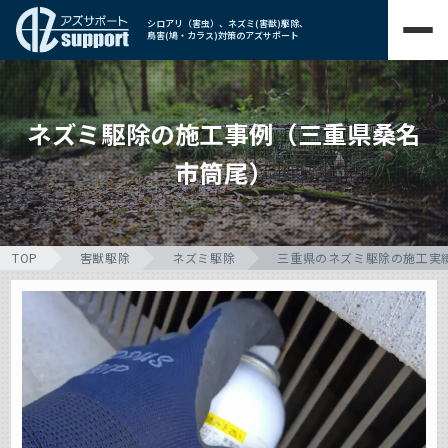
シロアリ（害虫）、ネズミ(害獣)駆除、
鳥害(鳩・カラス)対策のアズサポート
ネズミ駆除の施工事例（三重県桑名
市筒尾）
TOP
害獣駆除
ネズミ駆除
三重県のネズミ駆除の施工実