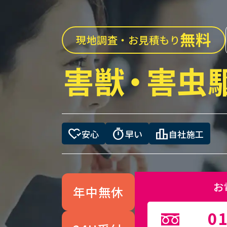
無料
現地調査・お見積もり
害獣
・
害虫
heart_check
timer
leaderboard
安心
早い
自社施工
お
年中無休
01