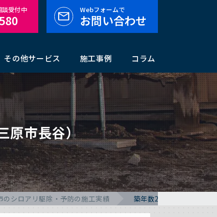
料相談受付中
Webフォームで
-580
お問い合わせ
その他サービス
施工事例
コラム
三原市長谷）
市のシロアリ駆除・予防の施工実績
築年数29年のシロアリ駆