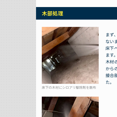
木部処理
まず
ない
床下
ます
木材
から
接合
た。
床下の木材にシロアリ駆除剤を散布