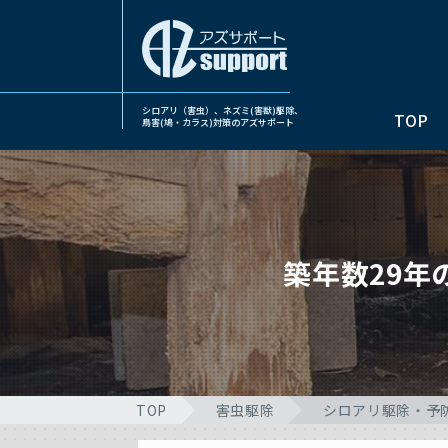
シロアリ（害虫）、ネズミ(害獣)駆除、
TOP
鳥害(鳩・カラス)対策のアズサポート
築年数29
TOP
害虫駆除
シロアリ駆除・予