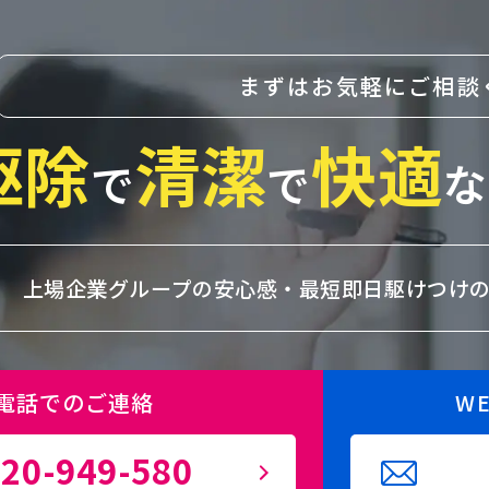
まずはお気軽にご相談
駆除
清潔
快適
で
で
な
上場企業グループの安心感・
最短即日駆けつけ
電話でのご連絡
W
20-949-580