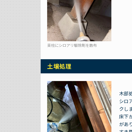
束柱にシロアリ駆除剤を散布
土壌処理
木部
シロ
クし
床下
があ
すき