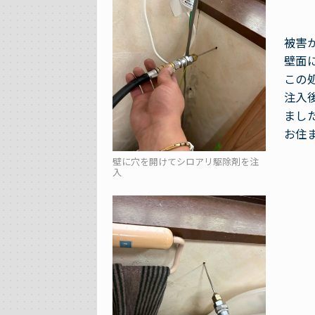
被害
壁面
この
注入
まし
お住
壁に穴を開けてシロアリ駆除剤を注
入