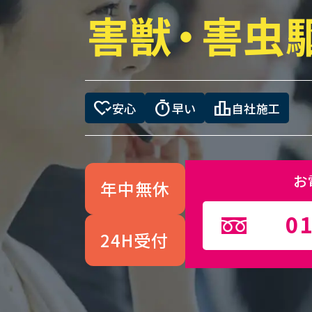
害獣
・
害虫
heart_check
timer
leaderboard
安心
早い
自社施工
お
年中無休
01
24H受付