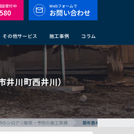
料相談受付中
Webフォームで
-580
お問い合わせ
その他サービス
施工事例
コラム
市井川町西井川）
市のシロアリ駆除・予防の施工実績
築年数45年のシロアリ駆