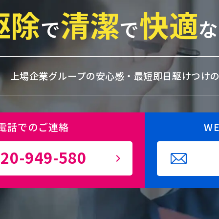
駆除
清潔
快適
で
で
な
上場企業グループの安心感・
最短即日駆けつけ
電話でのご連絡
W
20-949-580