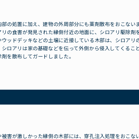
内部の処置に加え、建物の外周部分にも薬剤散布をおこない
アリの食害が発見された縁側付近の地面に、シロアリ駆除剤
やウッドデッキなどの土壌に近接している木部は、シロアリ
、シロアリは家の基礎などを伝って外側から侵入してくるこ
除剤を散布してガードしました。
や被害が激しかった縁側の木部には、穿孔注入処理をおこな