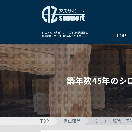
シロアリ（害虫）、ネズミ(害獣)駆除、
TOP
鳥害(鳩・カラス)対策のアズサポート
築年数45年の
TOP
害虫駆除
シロアリ駆除・予