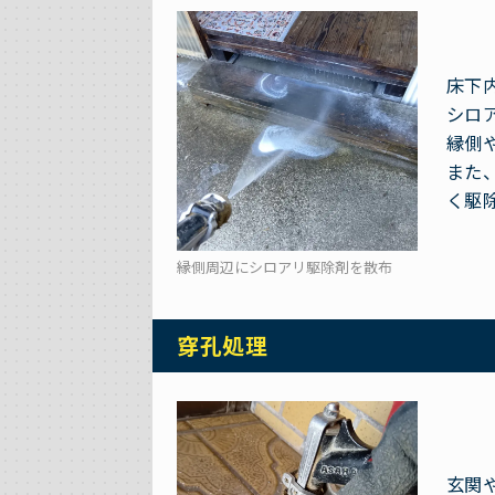
床下
シロ
縁側
また
く駆
縁側周辺にシロアリ駆除剤を散布
穿孔処理
玄関