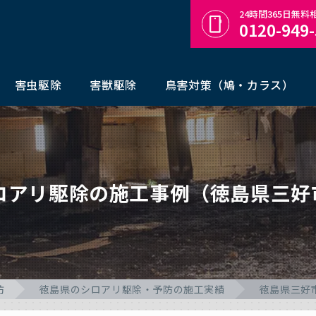
24時間365日無
0120-949
害虫駆除
害獣駆除
鳥害対策（鳩・カラス）
シロアリ駆除の施工事例（徳島県三好
防
徳島県のシロアリ駆除・予防の施工実績
徳島県三好