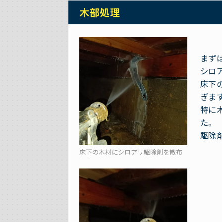
木部処理
まず
シロ
床下
ぎま
特に
た。
駆除
床下の木材にシロアリ駆除剤を散布