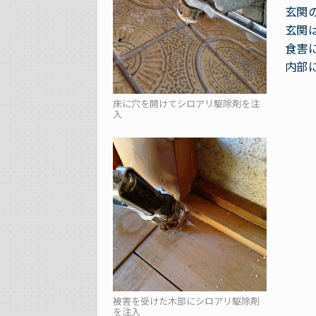
玄関
玄関
食害
内部
床に穴を開けてシロアリ駆除剤を注
入
被害を受けた木部にシロアリ駆除剤
を注入