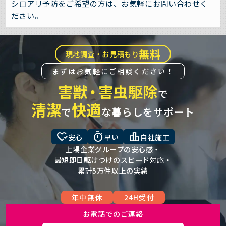
シロアリ予防をご希望の方は、お気軽にお問い合わせく
ださい。
無料
現地調査・お見積もり
まずはお気軽にご相談ください！
害獣
・
害虫駆除
で
清潔
快適
で
な暮らしをサポート
heart_check
timer
leaderboard
安心
早い
自社施工
上場企業グループの安心感・
最短即日駆けつけのスピード対応・
累計5万件以上の実績
年中無休
24H受付
お電話でのご連絡