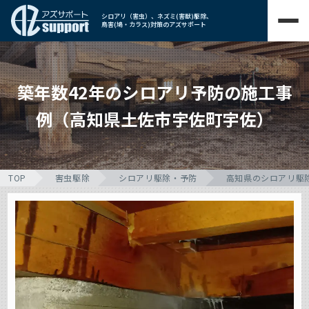
シロアリ（害虫）、ネズミ(害獣)駆除、
鳥害(鳩・カラス)対策のアズサポート
築年数42年のシロアリ予防の施工事
例（高知県土佐市宇佐町宇佐）
TOP
害虫駆除
シロアリ駆除・予防
高知県のシロアリ駆