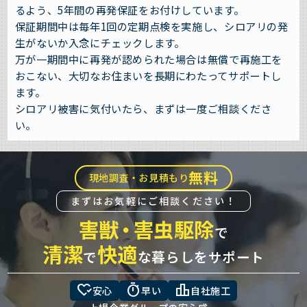
るよう、5年間の再発保証をお付けしています。
保証期間中は毎年1回の定期点検を実施し、シロアリの発
生がないか入念にチェックします。
万が一期間中に再発が認められた場合は無償で再施工を
おこない、大切なお住まいを長期にわたってサポートし
ます。
シロアリ被害に気付いたら、まずは一度ご相談くださ
い。
無料
現地調査・お見積もり
まずはお気軽にご相談ください！
害獣
・
害虫駆除
で
清潔
快適
で
な暮らしをサポート
heart_check
timer
leaderboard
安心
早い
自社施工