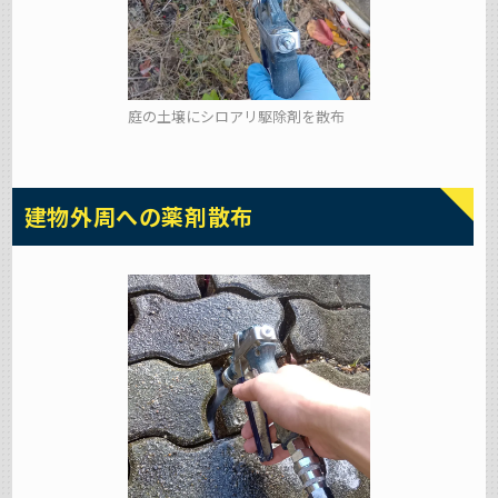
庭の土壌にシロアリ駆除剤を散布
建物外周への薬剤散布