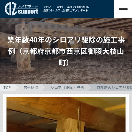
シロアリ（害虫）、ネズミ(害獣)駆除、
鳥害(鳩・カラス)対策のアズサポート
築年数40年のシロアリ駆除の施工事
例（京都府京都市西京区御陵大枝山
町）
TOP
害虫駆除
シロアリ駆除・予防
京都府のシロアリ駆