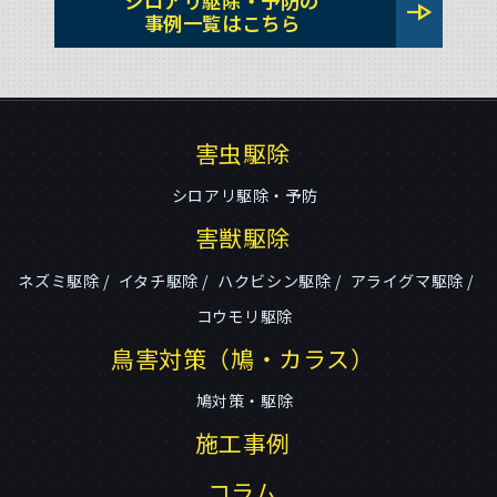
シロアリ駆除・予防の
line_end_arrow
事例一覧はこちら
害虫駆除
シロアリ駆除・予防
害獣駆除
ネズミ駆除
イタチ駆除
ハクビシン駆除
アライグマ駆除
コウモリ駆除
鳥害対策（鳩・カラス）
鳩対策・駆除
施工事例
コラム