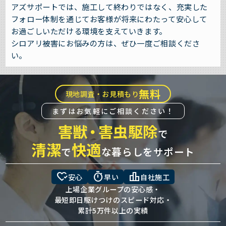
アズサポートでは、施工して終わりではなく、充実した
フォロー体制を通じてお客様が将来にわたって安心して
お過ごしいただける環境を支えていきます。
シロアリ被害にお悩みの方は、ぜひ一度ご相談くださ
い。
無料
現地調査・お見積もり
まずはお気軽にご相談ください！
害獣
・
害虫駆除
で
清潔
快適
で
な暮らしをサポート
heart_check
timer
leaderboard
安心
早い
自社施工
上場企業グループの安心感・
最短即日駆けつけのスピード対応・
累計5万件以上の実績