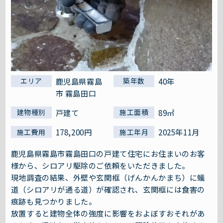
鹿児島県霧島
40年
エリア
築年数
市 霧島田口
戸建て
89㎡
建物種別
施工面積
178,200円
2025年11月
施工費用
施工年月
鹿児島県霧島市霧島田口の戸建て住宅にお住まいのお客
様から、シロアリ駆除のご依頼をいただきました。
現地調査の結果、外壁や玄関框（げんかんかまち）に蟻
道（シロアリが通る道）が確認され、玄関框には食害の
痕跡も見つかりました。
放置すると建物全体の強度に影響をおよぼすおそれがあ