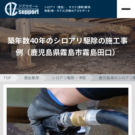
シロアリ（害虫）、ネズミ(害獣)駆除、
鳥害(鳩・カラス)対策のアズサポート
築年数40年のシロアリ駆除の施工事
例（鹿児島県霧島市霧島田口）
TOP
害虫駆除
シロアリ駆除・予防
鹿児島県のシロアリ