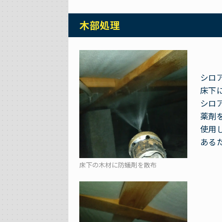
木部処理
シロ
床下
シロ
薬剤
使用
ある
床下の木材に防蟻剤を散布