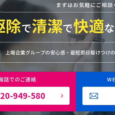
まずはお気軽にご相談
駆除
清潔
快適
で
で
な
上場企業グループの安心感・
最短即日駆けつけ
電話でのご連絡
W
20-949-580