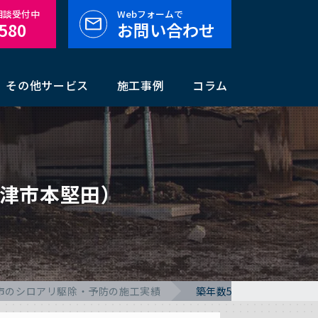
料相談受付中
Webフォームで
-580
お問い合わせ
その他サービス
施工事例
コラム
大津市本堅田）
市のシロアリ駆除・予防の施工実績
築年数5年のシロアリ予