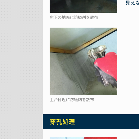
見え
床下の地面に防蟻剤を散布
土台付近に防蟻剤を散布
穿孔処理