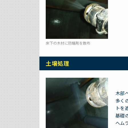
床下の木材に防蟻剤を散布
土壌処理
木部
多く
トを
基礎
へム