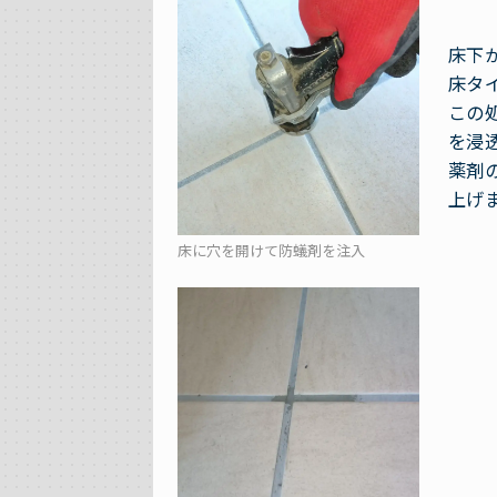
床下
床タ
この
を浸
薬剤
上げ
床に穴を開けて防蟻剤を注入