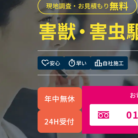
無料
現地調査・お見積もり
害獣
・
害虫
heart_check
timer
leaderboard
安心
早い
自社施工
お
年中無休
01
24H受付