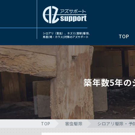
シロアリ（害虫）、ネズミ(害獣)駆除、
TOP
鳥害(鳩・カラス)対策のアズサポート
築年数5年の
TOP
害虫駆除
シロアリ駆除・予