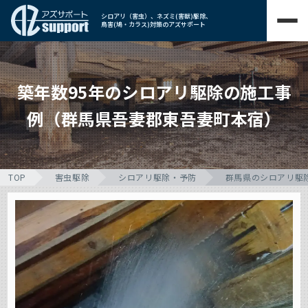
シロアリ（害虫）、ネズミ(害獣)駆除、
鳥害(鳩・カラス)対策のアズサポート
築年数95年のシロアリ駆除の施工事
例（群馬県吾妻郡東吾妻町本宿）
TOP
害虫駆除
シロアリ駆除・予防
群馬県のシロアリ駆