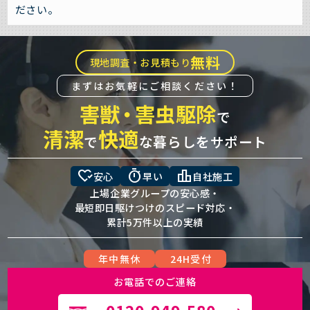
ださい。
無料
現地調査・お見積もり
まずはお気軽にご相談ください！
害獣
・
害虫駆除
で
清潔
快適
で
な暮らしをサポート
heart_check
timer
leaderboard
安心
早い
自社施工
上場企業グループの安心感・
最短即日駆けつけのスピード対応・
累計5万件以上の実績
年中無休
24H受付
お電話でのご連絡