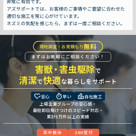
非常に有効です。
アズサポートでは、お客様のご事情やご要望に合わせた
適切な施工を常に心がけています。
ネズミの気配を感じたら、まずは一度ご相談ください。
無料
現地調査・お見積もり
まずはお気軽にご相談ください！
害獣
・
害虫駆除
で
清潔
快適
で
な暮らしをサポート
heart_check
timer
leaderboard
安心
早い
自社施工
上場企業グループの安心感・
最短即日駆けつけのスピード対応・
累計5万件以上の実績
年中無休
24H受付