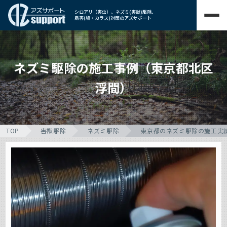
シロアリ（害虫）、ネズミ(害獣)駆除、
鳥害(鳩・カラス)対策のアズサポート
ネズミ駆除の施工事例（東京都北区
浮間）
TOP
害獣駆除
ネズミ駆除
東京都のネズミ駆除の施工実