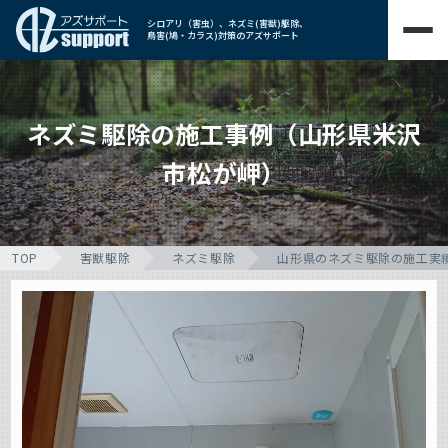
シロアリ（害虫）、ネズミ(害獣)駆除、
鳥害(鳩・カラス)対策のアズサポート
ネズミ駆除の施工事例（山形県米沢
市松が岬）
TOP
害獣駆除
ネズミ駆除
山形県のネズミ駆除の施工実