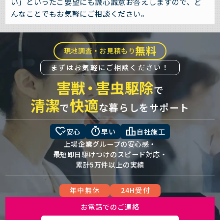
い」といったご要望にも誠心誠意お答えしますので、ど
んなことでもお気軽にご相談ください。
無料
現地調査・お見積もり
まずはお気軽にご相談ください！
害獣
・
害虫駆除
で
清潔
快適
で
な暮らしをサポート
heart_check
timer
leaderboard
安心
早い
自社施工
上場企業グループの安心感・
最短即日駆けつけのスピード対応・
累計5万件以上の実績
年中無休
24H受付
お電話でのご連絡