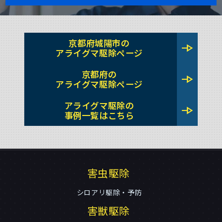
京都府城陽市の
line_end_arrow
アライグマ駆除ページ
京都府の
line_end_arrow
アライグマ駆除ページ
アライグマ駆除の
line_end_arrow
事例一覧はこちら
害虫駆除
シロアリ駆除・予防
害獣駆除