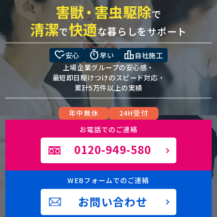
害獣
・
害虫駆除
で
清潔
快適
で
な暮らしをサポート
heart_check
timer
leaderboard
安心
早い
自社施工
上場企業グループの安心感・
最短即日駆けつけのスピード対応・
累計5万件以上の実績
年中無休
24H受付
お電話でのご連絡
0120-949-580
WEBフォームでのご連絡
お問い合わせ