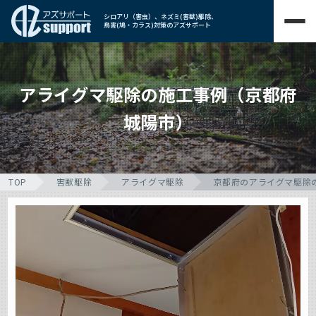
シロアリ（害虫）、ネズミ(害獣)駆除、
鳥害(鳩・カラス)対策のアズサポート
アライグマ駆除の施工事例（京都府
城陽市）
TOP
害獣駆除
アライグマ駆除
京都府のアライグマ駆除