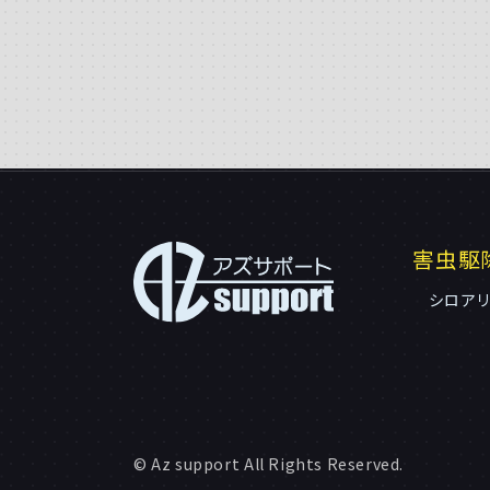
害虫駆
シロア
© Az support All Rights Reserved.