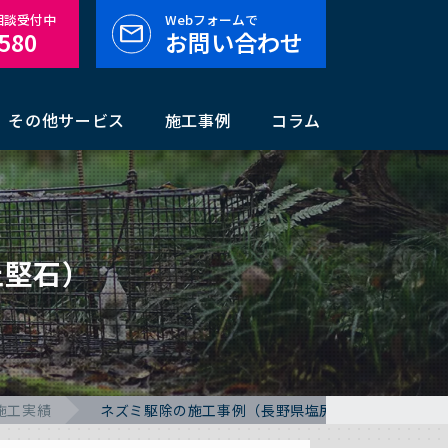
料相談受付中
Webフォームで
-580
お問い合わせ
その他サービス
施工事例
コラム
丘堅石）
施工実績
ネズミ駆除の施工事例（長野県塩尻市広丘堅石）