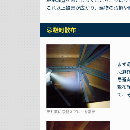
現地調査をおこなったところ、やはり
これ以上被害が広がり、建物の汚損や
忌避剤散布
まず
忌避
忌避
散布
で、
天井裏に忌避スプレーを散布