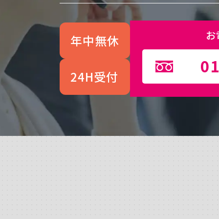
お
年中無休
01
24H受付