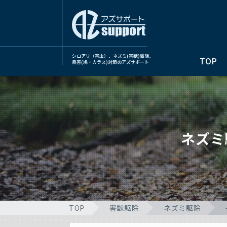
シロアリ（害虫）、ネズミ(害獣)駆除、
TOP
鳥害(鳩・カラス)対策のアズサポート
ネズミ
TOP
害獣駆除
ネズミ駆除