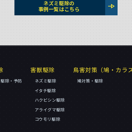
ネズミ駆除の
line_end_arrow
事例一覧はこちら
除
害獣駆除
鳥害対策（鳩・カラ
リ駆除・予防
ネズミ駆除
鳩対策・駆除
イタチ駆除
ハクビシン駆除
アライグマ駆除
コウモリ駆除