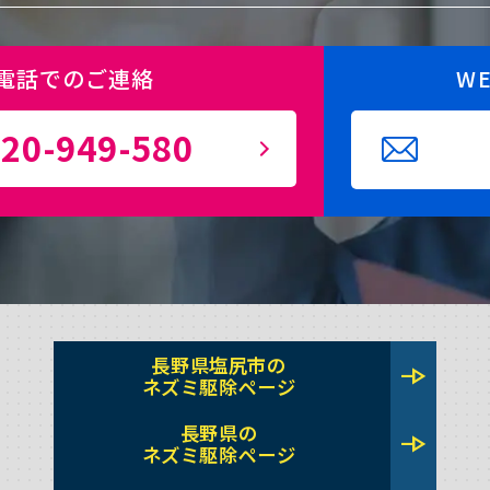
電話でのご連絡
W
20-949-580
長野県塩尻市の
line_end_arrow
ネズミ駆除ページ
長野県の
line_end_arrow
ネズミ駆除ページ