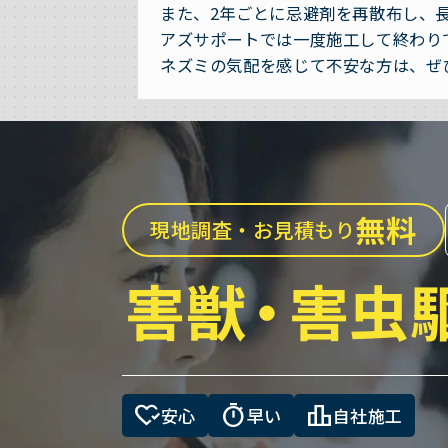
また、2年ごとに忌避剤を再散布し、
アズサポートでは一度施工して終わり
ネズミの気配を感じて不安な方は、ぜ
無料
現地調査・お見積もり
害獣
・
害虫
heart_check
timer
leaderboard
安心
早い
自社施工