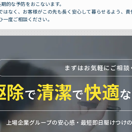
長期的な予防をおこないます。
ではなく、お客様がこの先も長く安心して暮らせるよう、責
ひ一度ご相談ください。
まずはお気軽にご相談
駆除
清潔
快適
で
で
な
上場企業グループの安心感・
最短即日駆けつけ