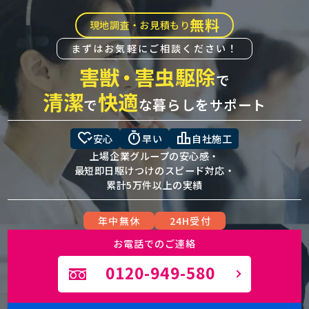
無料
現地調査・お見積もり
まずはお気軽にご相談ください！
害獣
・
害虫駆除
で
清潔
快適
で
な暮らしをサポート
heart_check
timer
leaderboard
安心
早い
自社施工
上場企業グループの安心感・
最短即日駆けつけのスピード対応・
累計5万件以上の実績
年中無休
24H受付
お電話でのご連絡
0120-949-580