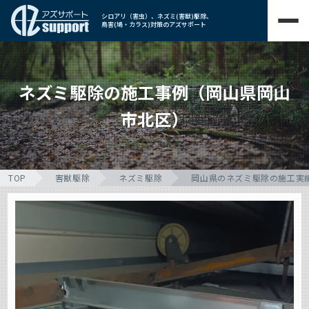
シロアリ（害虫）、ネズミ(害獣)駆除、
鳥害(鳩・カラス)対策のアズサポート
ネズミ駆除の施工事例（岡山県岡山
市北区）
TOP
害獣駆除
ネズミ駆除
岡山県のネズミ駆除の施工実