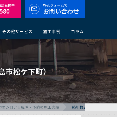
料相談受付中
Webフォームで
-580
お問い合わせ
その他サービス
施工事例
コラム
島市松ケ下町）
市のシロアリ駆除・予防の施工実績
築年数34年のシロアリ予