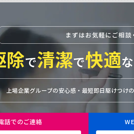
まずはお気軽にご相談
駆除
清潔
快適
で
で
な
上場企業グループの安心感・
最短即日駆けつけ
電話でのご連絡
W