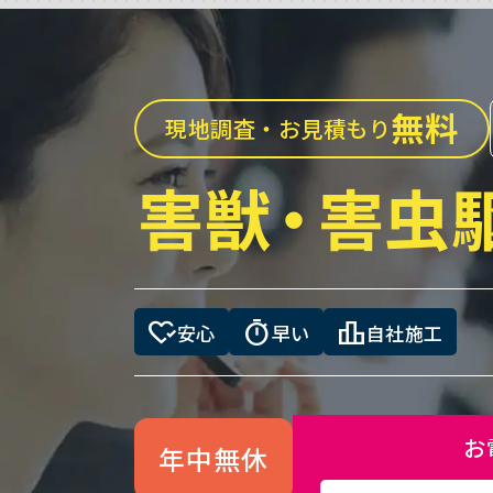
無料
現地調査・お見積もり
害獣
・
害虫
heart_check
timer
leaderboard
安心
早い
自社施工
お
年中無休