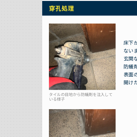
穿孔処理
床下
ない
玄関
防蟻
表面
開け
タイルの目地から防蟻剤を注入して
いる様子