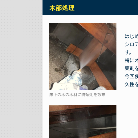
木部処理
はじ
シロ
す。
特に
薬剤
今回
久性
床下の木の木材に防蟻剤を散布