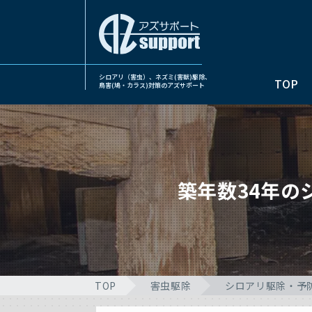
シロアリ（害虫）、ネズミ(害獣)駆除、
TOP
鳥害(鳩・カラス)対策のアズサポート
築年数34年
TOP
害虫駆除
シロアリ駆除・予