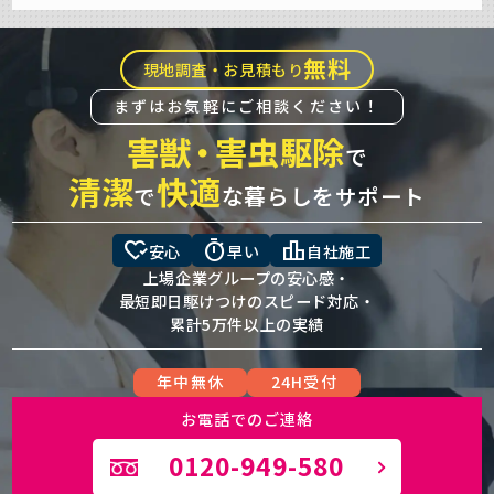
無料
現地調査・お見積もり
まずはお気軽にご相談ください！
害獣
・
害虫駆除
で
清潔
快適
で
な暮らしをサポート
heart_check
timer
leaderboard
安心
早い
自社施工
上場企業グループの安心感・
最短即日駆けつけのスピード対応・
累計5万件以上の実績
年中無休
24H受付
お電話でのご連絡
0120-949-580