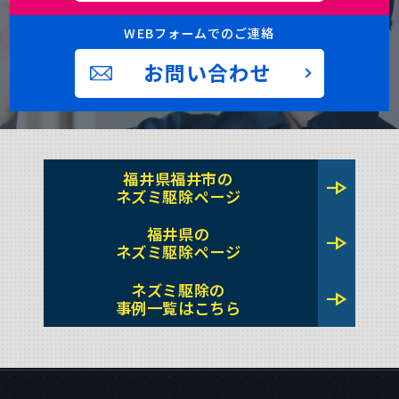
WEBフォームでのご連絡
お問い合わせ
福井県福井市の
line_end_arrow
ネズミ駆除ページ
福井県の
line_end_arrow
ネズミ駆除ページ
ネズミ駆除の
line_end_arrow
事例一覧はこちら