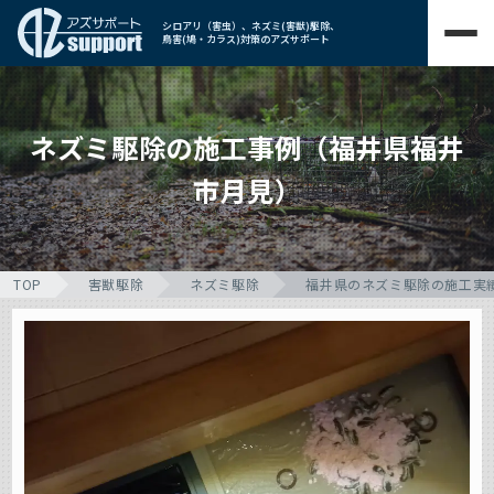
シロアリ（害虫）、ネズミ(害獣)駆除、
鳥害(鳩・カラス)対策のアズサポート
ネズミ駆除の施工事例（福井県福井
市月見）
TOP
害獣駆除
ネズミ駆除
福井県のネズミ駆除の施工実