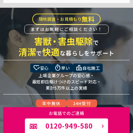
無料
現地調査・お見積もり
まずはお気軽にご相談ください！
害獣
・
害虫駆除
で
清潔
快適
で
な暮らしをサポート
heart_check
timer
leaderboard
安心
早い
自社施工
上場企業グループの安心感・
最短即日駆けつけのスピード対応・
累計5万件以上の実績
年中無休
24H受付
お電話でのご連絡
0120-949-580