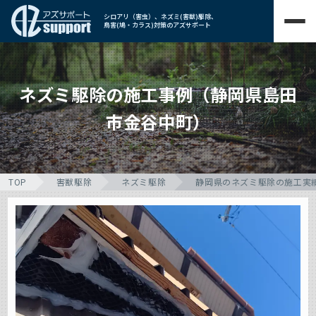
シロアリ（害虫）、ネズミ(害獣)駆除、
鳥害(鳩・カラス)対策のアズサポート
ネズミ駆除の施工事例（静岡県島田
市金谷中町）
TOP
害獣駆除
ネズミ駆除
静岡県のネズミ駆除の施工実