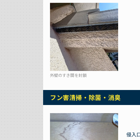
外壁のすき間を封鎖
フン害清掃・除菌・消臭
侵入