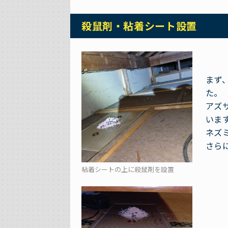
殺鼠剤・粘着シート設置
まず
た。
アズ
いま
ネズ
さら
粘着シートの上に殺鼠剤を設置