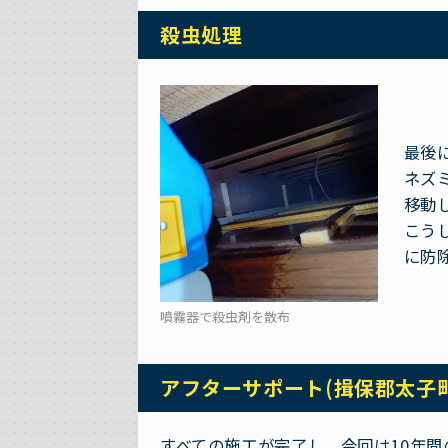
殺虫処理
最後
ネズ
移動
こう
に防
噴霧器で殺虫剤を散布
アフターサポート(揖保郡太子
すべての施工が完了し、今回は10年