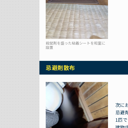
殺鼠剤を盛った粘着シートを和室に
設置
忌避剤散布
次に
忌避
1匹
建物