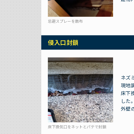
忌避スプレーを散布
侵入口封鎖
ネズ
現地
床下
した
外壁
床下換気口をネットとパテで封鎖