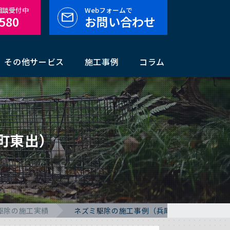
料相談受付中
Webフォームで
-580
お問い合わせ
その他サービス
施工事例
コラム
町東出）
駆除の施工実績
ネズミ駆除の施工事例（兵庫県揖保郡太子町