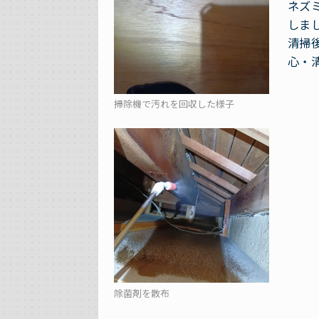
ネズ
しま
清掃
心・
掃除機で汚れを回収した様子
除菌剤を散布