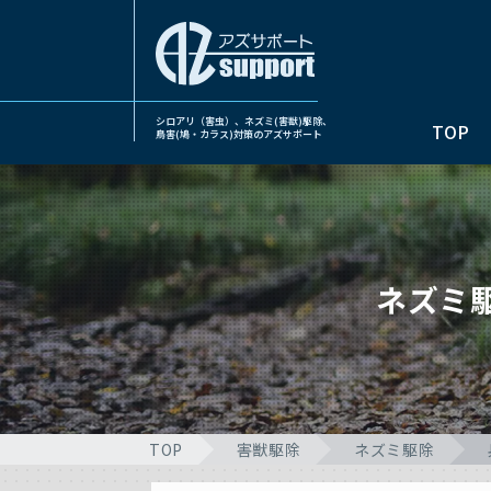
シロアリ（害虫）、ネズミ(害獣)駆除、
TOP
鳥害(鳩・カラス)対策のアズサポート
ネズミ
TOP
害獣駆除
ネズミ駆除