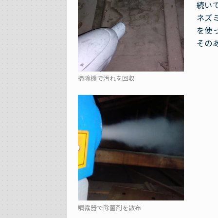
続い
ネズ
を使
その
掃除機で汚れを回収
噴霧器で除菌剤を散布