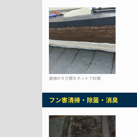
屋根のすき間をネットで封鎖
フン害清掃・除菌・消臭