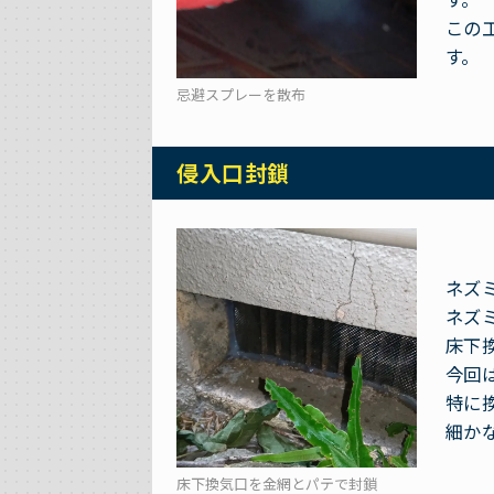
この
す。
忌避スプレーを散布
侵入口封鎖
ネズ
ネズ
床下
今回
特に
細か
床下換気口を金網とパテで封鎖