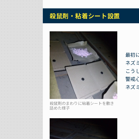
殺鼠剤・粘着シート設置
最初
ネズ
こう
警戒
ネズ
殺鼠剤のまわりに粘着シートを敷き
詰めた様子