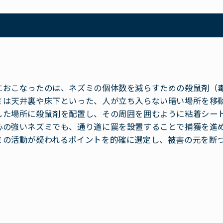
におこなったのは、ネズミの個体数を減らすための殺鼠剤（
ミは天井裏や床下といった、人が立ち入らない暗い場所を移
した場所に殺鼠剤を配置し、その周囲を囲むように粘着シー
心の強いネズミでも、通り道に罠を設置することで捕獲を進
ミの活動が疑われるポイントを的確に選定し、被害の元を断