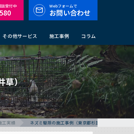
料相談受付中
Webフォームで
-580
お問い合わせ
その他サービス
施工事例
コラム
井草）
施工実績
ネズミ駆除の施工事例（東京都杉並区下井草）