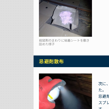
殺鼠剤のまわりに粘着シートを敷き
詰めた様子
忌避剤散布
次に
た。
忌避
スプ
す。