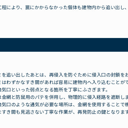
工程により、罠にかからなかった個体も建物内から追い出し
ミを追い出したあとは、再侵入を防ぐために侵入口の封鎖を
ミはわずかなすき間があれば容易に建物内へ入り込むことが
換気口といった弱点となる箇所を丁寧にふさぎます。
は金網と防鼠用のパテを併用し、物理的に侵入経路を遮断し
換気口のような通気が必要な場所は、金網を使用することで
なすき間も見逃さない丁寧な作業が、再発防止の鍵となりま