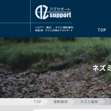
シロアリ（害虫）、ネズミ(害獣)駆除、
TOP
鳥害(鳩・カラス)対策のアズサポート
ネズ
TOP
害獣駆除
ネズミ駆除