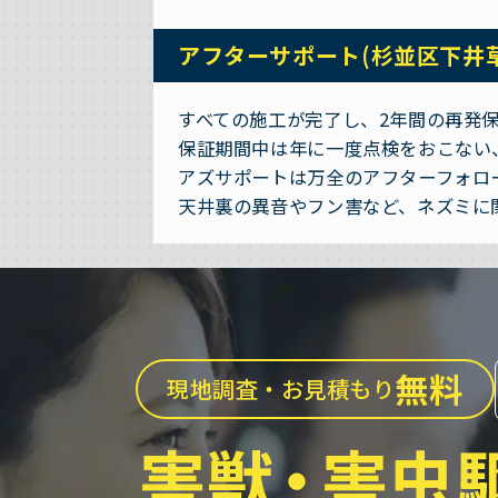
アフターサポート(杉並区下井
すべての施工が完了し、2年間の再発
保証期間中は年に一度点検をおこない
アズサポートは万全のアフターフォロ
天井裏の異音やフン害など、ネズミに
無料
現地調査・お見積もり
害獣
・
害虫