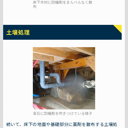
床下木材に防蟻剤をまんべんなく散
布
土壌処理
束石に防蟻剤を吹きつけている様子
続いて、床下の地面や基礎部分に薬剤を散布する土壌処