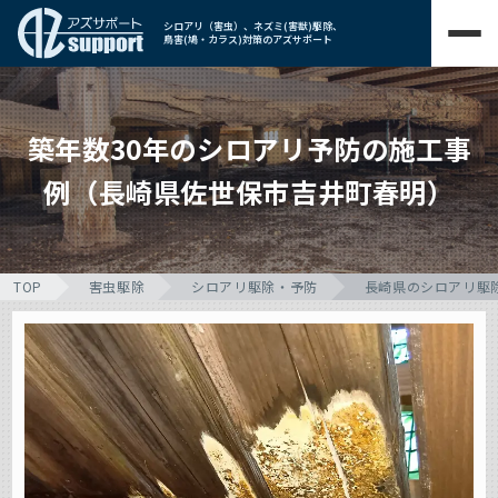
シロアリ（害虫）、ネズミ(害獣)駆除、
鳥害(鳩・カラス)対策のアズサポート
築年数30年のシロアリ予防の施工事
例（長崎県佐世保市吉井町春明）
TOP
害虫駆除
シロアリ駆除・予防
長崎県のシロアリ駆