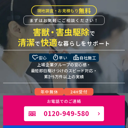
無料
現地調査・お見積もり
まずはお気軽にご相談ください！
害獣
・
害虫駆除
で
清潔
快適
で
な暮らしをサポート
heart_check
timer
leaderboard
安心
早い
自社施工
上場企業グループの安心感・
最短即日駆けつけのスピード対応・
累計5万件以上の実績
年中無休
24H受付
お電話でのご連絡
0120-949-580