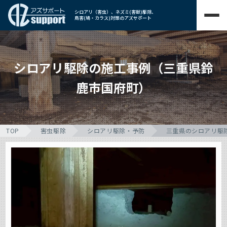
シロアリ（害虫）、ネズミ(害獣)駆除、
鳥害(鳩・カラス)対策のアズサポート
シロアリ駆除の施工事例（三重県鈴
鹿市国府町）
TOP
害虫駆除
シロアリ駆除・予防
三重県のシロアリ駆