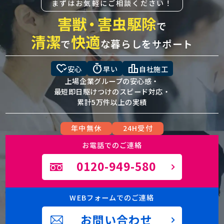
まずはお気軽にご相談ください！
害獣
・
害虫駆除
で
清潔
快適
で
な暮らしをサポート
heart_check
timer
leaderboard
安心
早い
自社施工
上場企業グループの安心感・
最短即日駆けつけのスピード対応・
累計5万件以上の実績
年中無休
24H受付
お電話でのご連絡
0120-949-580
WEBフォームでのご連絡
お問い合わせ