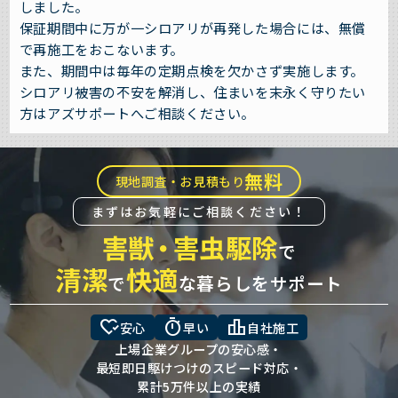
しました。
保証期間中に万が一シロアリが再発した場合には、無償
で再施工をおこないます。
また、期間中は毎年の定期点検を欠かさず実施します。
シロアリ被害の不安を解消し、住まいを末永く守りたい
方はアズサポートへご相談ください。
無料
現地調査・お見積もり
まずはお気軽にご相談ください！
害獣
・
害虫駆除
で
清潔
快適
で
な暮らしをサポート
heart_check
timer
leaderboard
安心
早い
自社施工
上場企業グループの安心感・
最短即日駆けつけのスピード対応・
累計5万件以上の実績