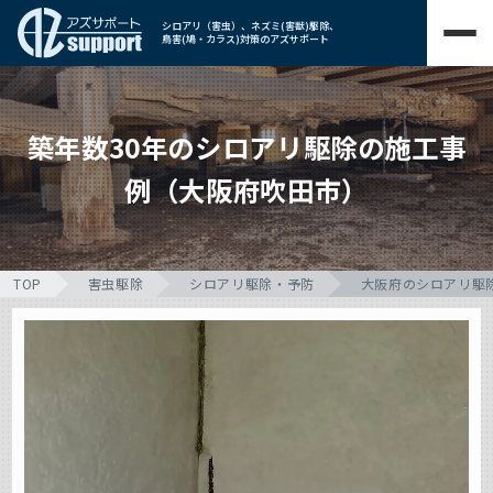
シロアリ（害虫）、ネズミ(害獣)駆除、
鳥害(鳩・カラス)対策のアズサポート
築年数30年のシロアリ駆除の施工事
例（大阪府吹田市）
TOP
害虫駆除
シロアリ駆除・予防
大阪府のシロアリ駆