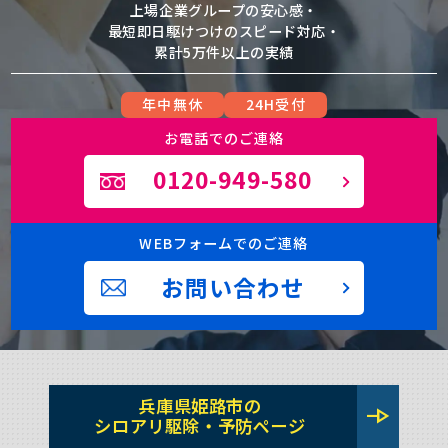
上場企業グループの安心感・
最短即日駆けつけのスピード対応・
累計5万件以上の実績
年中無休
24H受付
お電話でのご連絡
0120-949-580
WEBフォームでのご連絡
お問い合わせ
兵庫県姫路市の
line_end_arrow
シロアリ駆除・予防ページ