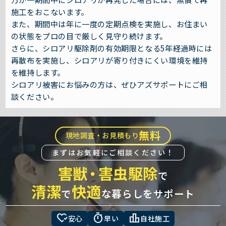
施工をおこないます。
また、期間中は年に一度の定期点検を実施し、お住まい
の状態をプロの目で厳しく見守り続けます。
さらに、シロアリ駆除剤の有効期限となる5年経過時には
再散布を実施し、シロアリが寄り付きにくい環境を維持
を維持します。
シロアリ被害にお悩みの方は、ぜひアズサポートにご相
談ください。
無料
現地調査・お見積もり
まずはお気軽にご相談ください！
害獣
・
害虫駆除
で
清潔
快適
で
な暮らしをサポート
heart_check
timer
leaderboard
安心
早い
自社施工