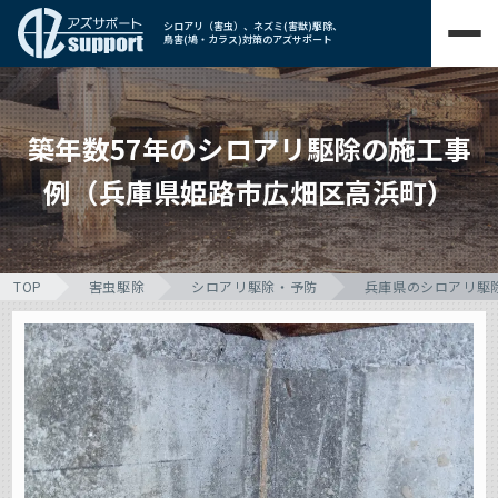
シロアリ（害虫）、ネズミ(害獣)駆除、
鳥害(鳩・カラス)対策のアズサポート
築年数57年のシロアリ駆除の施工事
例（兵庫県姫路市広畑区高浜町）
TOP
害虫駆除
シロアリ駆除・予防
兵庫県のシロアリ駆