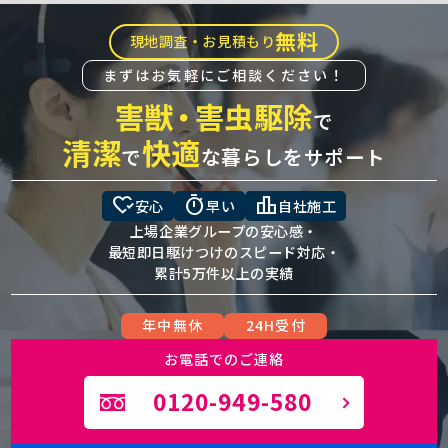
無料
現地調査・お見積もり
まずはお気軽にご相談ください！
害獣
・
害虫駆除
で
清潔
快適
で
な暮らしをサポート
heart_check
timer
leaderboard
安心
早い
自社施工
上場企業グループの安心感・
最短即日駆けつけのスピード対応・
累計5万件以上の実績
年中無休
24H受付
お電話でのご連絡
0120-949-580