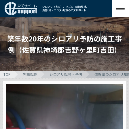
シロアリ（害虫）、ネズミ(害獣)駆除、
鳥害(鳩・カラス)対策のアズサポート
築年数20年のシロアリ予防の施工事
例（佐賀県神埼郡吉野ヶ里町吉田）
TOP
害虫駆除
シロアリ駆除・予防
佐賀県のシロアリ駆