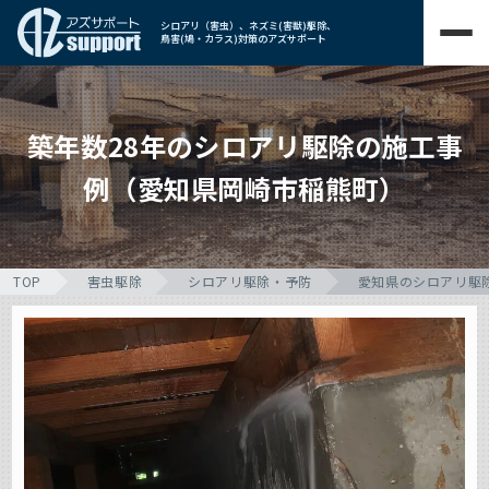
シロアリ（害虫）、ネズミ(害獣)駆除、
鳥害(鳩・カラス)対策のアズサポート
築年数28年のシロアリ駆除の施工事
例（愛知県岡崎市稲熊町）
TOP
害虫駆除
シロアリ駆除・予防
愛知県のシロアリ駆