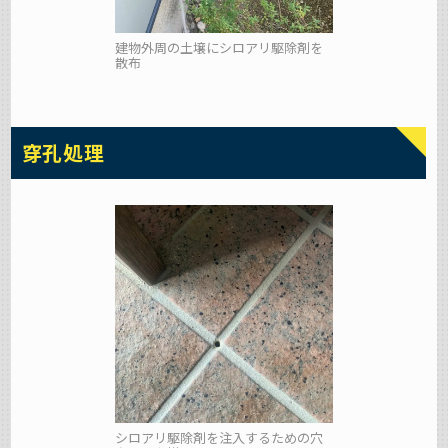
建物外周の土壌にシロアリ駆除剤を
散布
穿孔処理
シロアリ駆除剤を注入するための穴