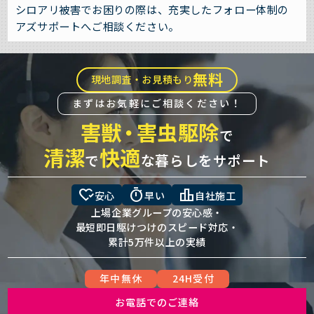
シロアリ被害でお困りの際は、充実したフォロー体制の
アズサポートへご相談ください。
無料
現地調査・お見積もり
まずはお気軽にご相談ください！
害獣
・
害虫駆除
で
清潔
快適
で
な暮らしをサポート
heart_check
timer
leaderboard
安心
早い
自社施工
上場企業グループの安心感・
最短即日駆けつけのスピード対応・
累計5万件以上の実績
年中無休
24H受付
お電話でのご連絡