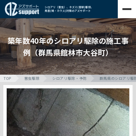
シロアリ（害虫）、ネズミ(害獣)駆除、
鳥害(鳩・カラス)対策のアズサポート
築年数40年のシロアリ駆除の施工事
例（群馬県館林市大谷町）
TOP
害虫駆除
シロアリ駆除・予防
群馬県のシロアリ駆