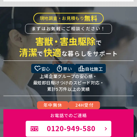
無料
現地調査・お見積もり
まずはお気軽にご相談ください！
害獣
・
害虫駆除
で
清潔
快適
で
な暮らしをサポート
heart_check
timer
leaderboard
安心
早い
自社施工
上場企業グループの安心感・
最短即日駆けつけのスピード対応・
累計5万件以上の実績
年中無休
24H受付
お電話でのご連絡
0120-949-580