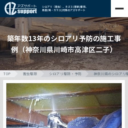
シロアリ（害虫）、ネズミ(害獣)駆除、
鳥害(鳩・カラス)対策のアズサポート
築年数13年のシロアリ予防の施工事
例（神奈川県川崎市高津区二子）
TOP
害虫駆除
シロアリ駆除・予防
神奈川県のシロアリ