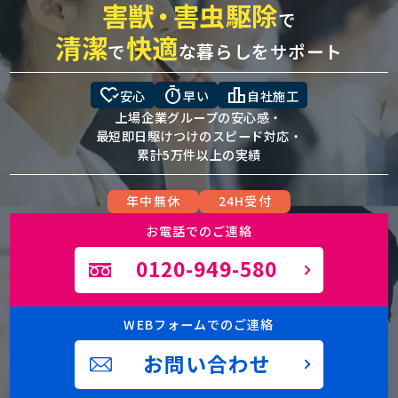
害獣
・
害虫駆除
で
清潔
快適
で
な暮らしをサポート
heart_check
timer
leaderboard
安心
早い
自社施工
上場企業グループの安心感・
最短即日駆けつけのスピード対応・
累計5万件以上の実績
年中無休
24H受付
お電話でのご連絡
0120-949-580
WEBフォームでのご連絡
お問い合わせ