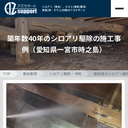
シロアリ（害虫）、ネズミ(害獣)駆除、
鳥害(鳩・カラス)対策のアズサポート
築年数40年のシロアリ駆除の施工事
例（愛知県一宮市時之島）
TOP
害虫駆除
シロアリ駆除・予防
愛知県のシロアリ駆