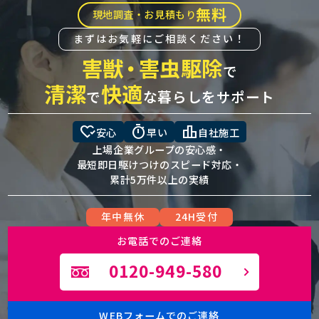
無料
現地調査・お見積もり
まずはお気軽にご相談ください！
害獣
・
害虫駆除
で
清潔
快適
で
な暮らしをサポート
heart_check
timer
leaderboard
安心
早い
自社施工
上場企業グループの安心感・
最短即日駆けつけのスピード対応・
累計5万件以上の実績
年中無休
24H受付
お電話でのご連絡
0120-949-580
WEBフォームでのご連絡