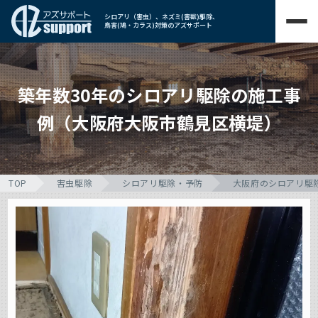
シロアリ（害虫）、ネズミ(害獣)駆除、
鳥害(鳩・カラス)対策のアズサポート
築年数30年のシロアリ駆除の施工事
例（大阪府大阪市鶴見区横堤）
TOP
害虫駆除
シロアリ駆除・予防
大阪府のシロアリ駆