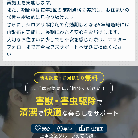
再施工を実施します。
また、期間中は毎年1回の定期点検を実施し、お住まいの
状態を継続的に見守り続けます。
さらに、シロアリ駆除剤の有効期限となる5年経過時には
再散布も実施し、長期にわたる安心をお届けします。
大切なお住まいに少しでも不安を感じた際は、アフター
フォローまで万全なアズサポートへぜひご相談くださ
い。
無料
現地調査・お見積もり
まずはお気軽にご相談ください！
害獣
・
害虫駆除
で
清潔
快適
で
な暮らしをサポート
heart_check
timer
leaderboard
安心
早い
自社施工
上場企業グループの安心感・