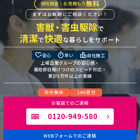
無料
現地調査・お見積もり
まずはお気軽にご相談ください！
害獣
・
害虫駆除
で
清潔
快適
で
な暮らしをサポート
heart_check
timer
leaderboard
安心
早い
自社施工
上場企業グループの安心感・
最短即日駆けつけのスピード対応・
累計5万件以上の実績
年中無休
24H受付
お電話でのご連絡
0120-949-580
WEBフォームでのご連絡