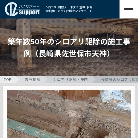
シロアリ（害虫）、ネズミ(害獣)駆除、
鳥害(鳩・カラス)対策のアズサポート
築年数50年のシロアリ駆除の施工事
例（長崎県佐世保市天神）
TOP
害虫駆除
シロアリ駆除・予防
長崎県のシロアリ駆