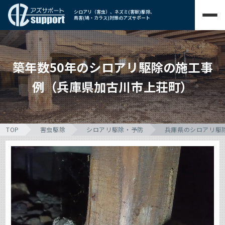
シロアリ（害虫）、ネズミ(害獣)駆除、
鳥害(鳩・カラス)対策のアズサポート
築年数50年のシロアリ駆除の施工事
例（兵庫県加古川市上荘町）
TOP
害虫駆除
シロアリ駆除・予防
兵庫県のシロアリ駆