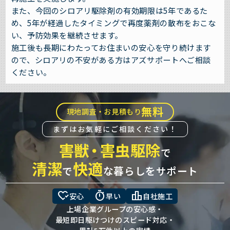
また、今回のシロアリ駆除剤の有効期限は5年であるた
め、5年が経過したタイミングで再度薬剤の散布をおこな
い、予防効果を継続させます。
施工後も長期にわたってお住まいの安心を守り続けます
ので、シロアリの不安がある方はアズサポートへご相談
ください。
無料
現地調査・お見積もり
まずはお気軽にご相談ください！
害獣
・
害虫駆除
で
清潔
快適
で
な暮らしをサポート
heart_check
timer
leaderboard
安心
早い
自社施工
上場企業グループの安心感・
最短即日駆けつけのスピード対応・