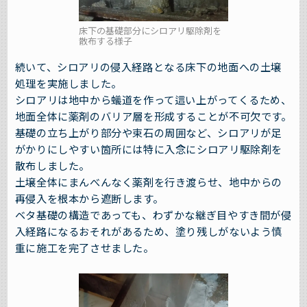
床下の基礎部分にシロアリ駆除剤を
散布する様子
続いて、シロアリの侵入経路となる床下の地面への土壌
処理を実施しました。
シロアリは地中から蟻道を作って這い上がってくるため、
地面全体に薬剤のバリア層を形成することが不可欠です。
基礎の立ち上がり部分や束石の周囲など、シロアリが足
がかりにしやすい箇所には特に入念にシロアリ駆除剤を
散布しました。
土壌全体にまんべんなく薬剤を行き渡らせ、地中からの
再侵入を根本から遮断します。
ベタ基礎の構造であっても、わずかな継ぎ目やすき間が侵
入経路になるおそれがあるため、塗り残しがないよう慎
重に施工を完了させました。