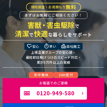
無料
現地調査・お見積もり
まずはお気軽にご相談ください！
害獣
・
害虫駆除
で
清潔
快適
で
な暮らしをサポート
heart_check
timer
leaderboard
安心
早い
自社施工
上場企業グループの安心感・
最短即日駆けつけのスピード対応・
累計5万件以上の実績
年中無休
24H受付
お電話でのご連絡
0120-949-580