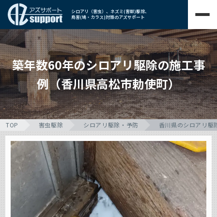
シロアリ（害虫）、ネズミ(害獣)駆除、
鳥害(鳩・カラス)対策のアズサポート
築年数60年のシロアリ駆除の施工事
例（香川県高松市勅使町）
TOP
害虫駆除
シロアリ駆除・予防
香川県のシロアリ駆