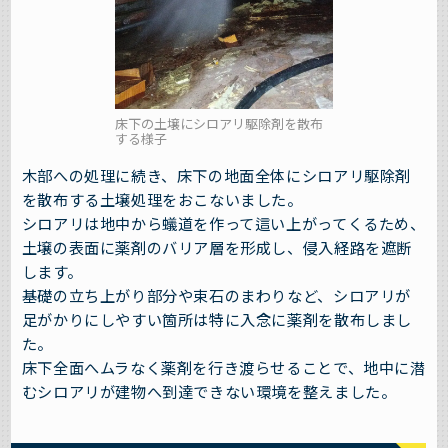
床下の土壌にシロアリ駆除剤を散布
する様子
木部への処理に続き、床下の地面全体にシロアリ駆除剤
を散布する土壌処理をおこないました。
シロアリは地中から蟻道を作って這い上がってくるため、
土壌の表面に薬剤のバリア層を形成し、侵入経路を遮断
します。
基礎の立ち上がり部分や束石のまわりなど、シロアリが
足がかりにしやすい箇所は特に入念に薬剤を散布しまし
た。
床下全面へムラなく薬剤を行き渡らせることで、地中に潜
むシロアリが建物へ到達できない環境を整えました。