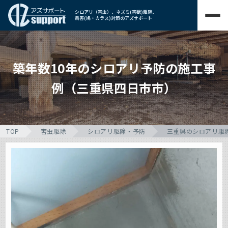
シロアリ（害虫）、ネズミ(害獣)駆除、
鳥害(鳩・カラス)対策のアズサポート
築年数10年のシロアリ予防の施工事
例（三重県四日市市）
TOP
害虫駆除
シロアリ駆除・予防
三重県のシロアリ駆