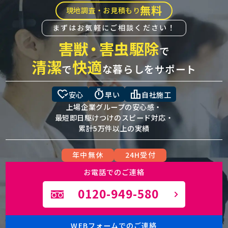
無料
現地調査・お見積もり
まずはお気軽にご相談ください！
害獣
・
害虫駆除
で
清潔
快適
で
な暮らしをサポート
heart_check
timer
leaderboard
安心
早い
自社施工
上場企業グループの安心感・
最短即日駆けつけのスピード対応・
累計5万件以上の実績
年中無休
24H受付
お電話でのご連絡
0120-949-580
WEBフォームでのご連絡