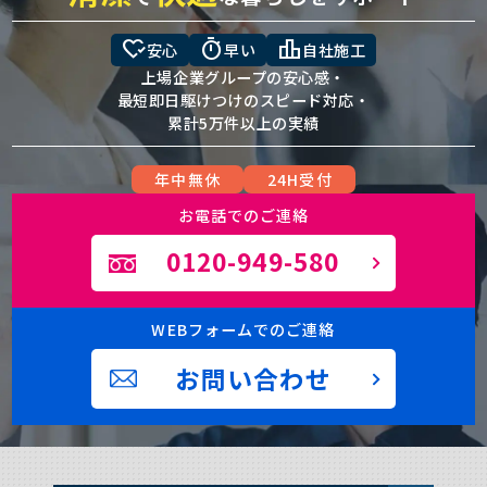
heart_check
timer
leaderboard
安心
早い
自社施工
上場企業グループの安心感・
最短即日駆けつけのスピード対応・
累計5万件以上の実績
年中無休
24H受付
お電話でのご連絡
0120-949-580
WEBフォームでのご連絡
お問い合わせ