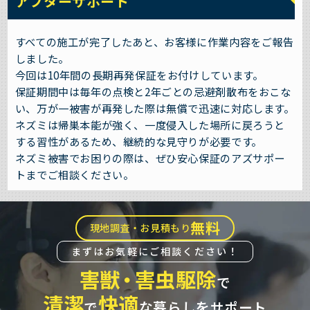
アフターサポート
すべての施工が完了したあと、お客様に作業内容をご報告
しました。
今回は10年間の長期再発保証をお付けしています。
保証期間中は毎年の点検と2年ごとの忌避剤散布をおこな
い、万が一被害が再発した際は無償で迅速に対応します。
ネズミは帰巣本能が強く、一度侵入した場所に戻ろうと
する習性があるため、継続的な見守りが必要です。
ネズミ被害でお困りの際は、ぜひ安心保証のアズサポー
トまでご相談ください。
無料
現地調査・お見積もり
まずはお気軽にご相談ください！
害獣
・
害虫駆除
で
清潔
快適
で
な暮らしをサポート