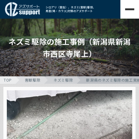
シロアリ（害虫）、ネズミ(害獣)駆除、
鳥害(鳩・カラス)対策のアズサポート
ネズミ駆除の施工事例（新潟県新潟
市西区寺尾上）
TOP
害獣駆除
ネズミ駆除
新潟県のネズミ駆除の施工実