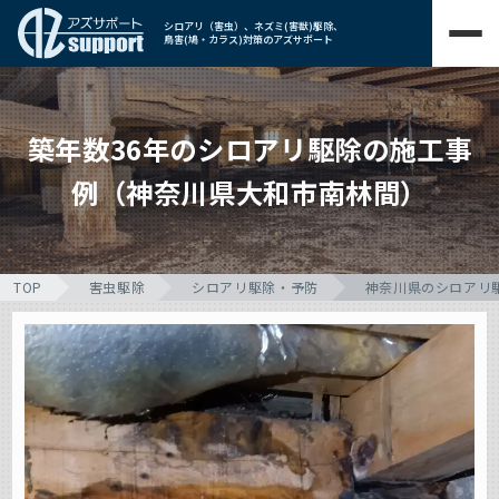
シロアリ（害虫）、ネズミ(害獣)駆除、
鳥害(鳩・カラス)対策のアズサポート
築年数36年のシロアリ駆除の施工事
例（神奈川県大和市南林間）
TOP
害虫駆除
シロアリ駆除・予防
神奈川県のシロアリ