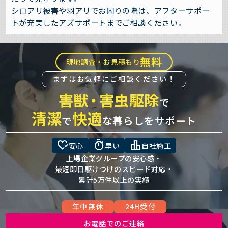
シロアリ被害や羽アリでお困りの際は、アフターサポー
トが充実したアズサポートまでご相談ください。
無料
現地調査・お見積もり
まずはお気軽にご相談ください！
害獣
・
害虫駆除
で
清潔
快適
で
な暮らしをサポート
heart_check
timer
leaderboard
安心
早い
自社施工
上場企業グループの安心感・
最短即日駆けつけのスピード対応・
累計5万件以上の実績
年中無休
24H受付
お電話でのご連絡