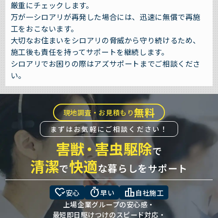
厳重にチェックします。
万が一シロアリが再発した場合には、迅速に無償で再施
工をおこないます。
大切なお住まいをシロアリの脅威から守り続けるため、
施工後も責任を持ってサポートを継続します。
シロアリでお困りの際はアズサポートまでご相談くださ
い。
無料
現地調査・お見積もり
まずはお気軽にご相談ください！
害獣
・
害虫駆除
で
清潔
快適
で
な暮らしをサポート
heart_check
timer
leaderboard
安心
早い
自社施工
上場企業グループの安心感・
最短即日駆けつけのスピード対応・