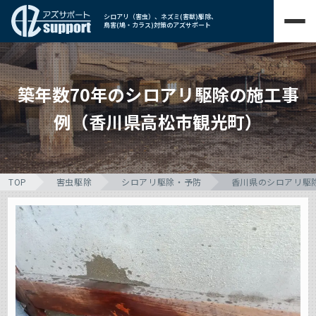
シロアリ（害虫）、ネズミ(害獣)駆除、
鳥害(鳩・カラス)対策のアズサポート
築年数70年のシロアリ駆除の施工事
例（香川県高松市観光町）
TOP
害虫駆除
シロアリ駆除・予防
香川県のシロアリ駆