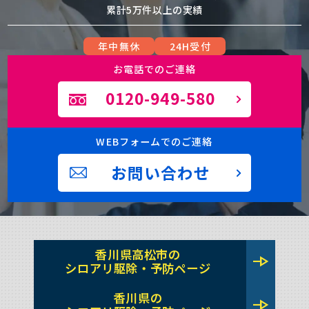
累計5万件以上の実績
年中無休
24H受付
お電話でのご連絡
0120-949-580
WEBフォームでのご連絡
お問い合わせ
香川県高松市の
line_end_arrow
シロアリ駆除・予防ページ
香川県の
line_end_arrow