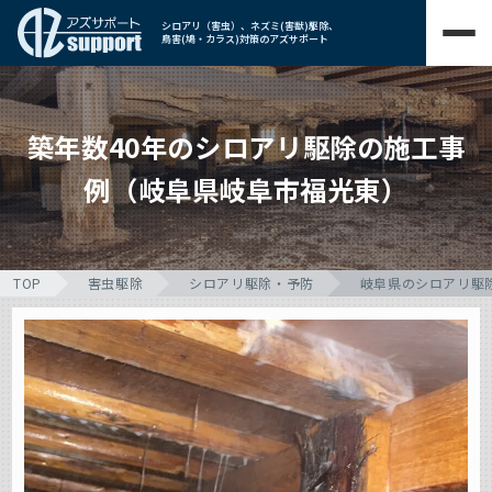
シロアリ（害虫）、ネズミ(害獣)駆除、
鳥害(鳩・カラス)対策のアズサポート
築年数40年のシロアリ駆除の施工事
例（岐阜県岐阜市福光東）
TOP
害虫駆除
シロアリ駆除・予防
岐阜県のシロアリ駆