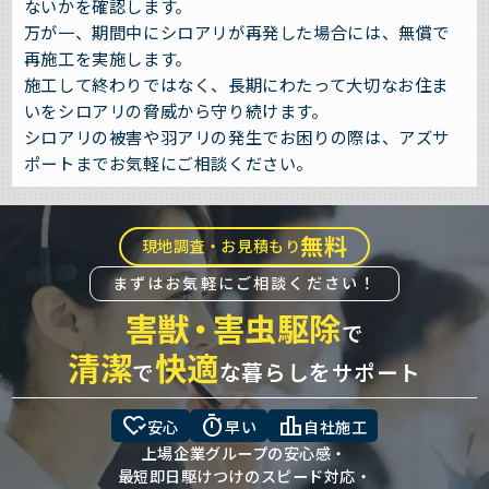
ないかを確認します。
万が一、期間中にシロアリが再発した場合には、無償で
再施工を実施します。
施工して終わりではなく、長期にわたって大切なお住ま
いをシロアリの脅威から守り続けます。
シロアリの被害や羽アリの発生でお困りの際は、アズサ
ポートまでお気軽にご相談ください。
無料
現地調査・お見積もり
まずはお気軽にご相談ください！
害獣
・
害虫駆除
で
清潔
快適
で
な暮らしをサポート
heart_check
timer
leaderboard
安心
早い
自社施工
上場企業グループの安心感・
最短即日駆けつけのスピード対応・