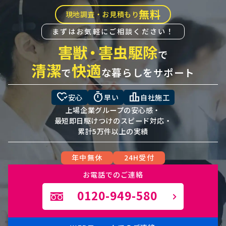
無料
現地調査・お見積もり
まずはお気軽にご相談ください！
害獣
・
害虫駆除
で
清潔
快適
で
な暮らしをサポート
heart_check
timer
leaderboard
安心
早い
自社施工
上場企業グループの安心感・
最短即日駆けつけのスピード対応・
累計5万件以上の実績
年中無休
24H受付
お電話でのご連絡
0120-949-580