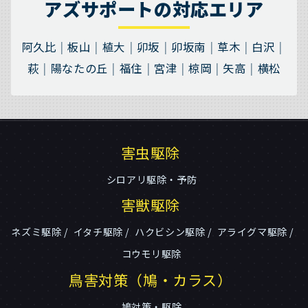
アズサポートの対応エリア
阿久比
板山
植大
卯坂
卯坂南
草木
白沢
萩
陽なたの丘
福住
宮津
椋岡
矢高
横松
害虫駆除
シロアリ駆除・予防
害獣駆除
ネズミ駆除
イタチ駆除
ハクビシン駆除
アライグマ駆除
コウモリ駆除
鳥害対策（鳩・カラス）
鳩対策・駆除