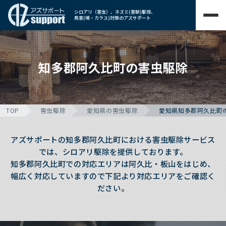
シロアリ（害虫）、ネズミ(害獣)駆除、
鳥害(鳩・カラス)対策のアズサポート
知多郡阿久比町の害虫駆除
TOP
害虫駆除
愛知県の害虫駆除
愛知県知多郡阿久比町
アズサポートの知多郡阿久比町における害虫駆除サービス
では、シロアリ駆除を提供しております。
知多郡阿久比町での対応エリアは阿久比・板山をはじめ、
幅広く対応していますので下記より対応エリアをご確認く
ださい。