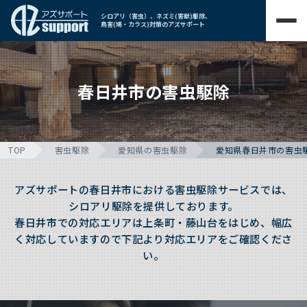
シロアリ（害虫）、ネズミ(害獣)駆除、
鳥害(鳩・カラス)対策のアズサポート
春日井市の害虫駆除
TOP
害虫駆除
愛知県の害虫駆除
愛知県春日井市の害虫
アズサポートの春日井市における害虫駆除サービスでは、
シロアリ駆除を提供しております。
春日井市での対応エリアは上条町・藤山台をはじめ、幅広
く対応していますので下記より対応エリアをご確認くださ
い。