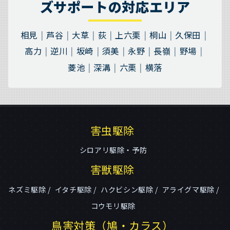
ズサポートの対応エリア
相見
芦谷
大草
荻
上六栗
桐山
久保田
高力
逆川
坂崎
須美
永野
長嶺
野場
菱池
深溝
六栗
横落
害虫駆除
シロアリ駆除・予防
害獣駆除
ネズミ駆除
イタチ駆除
ハクビシン駆除
アライグマ駆除
コウモリ駆除
鳥害対策（鳩・カラス）