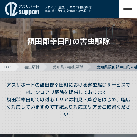
シロアリ（害虫）、ネズミ(害獣)駆除、
鳥害(鳩・カラス)対策のアズサポート
額田郡幸田町の害虫駆除
TOP
害虫駆除
愛知県の害虫駆除
愛知県額田郡幸田町の
アズサポートの額田郡幸田町における害虫駆除サービスで
は、シロアリ駆除を提供しております。
額田郡幸田町での対応エリアは相見・芦谷をはじめ、幅広
く対応していますので下記より対応エリアをご確認くださ
い。