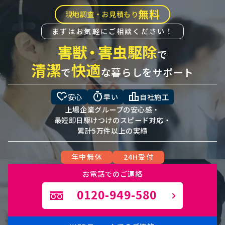
無料
現地調査・お見積もり
まずはお気軽にご相談ください！
害獣
・
害虫駆除
で
清潔
快適
で
な暮らしをサポート
heart_check
timer
leaderboard
安心
早い
自社施工
上場企業グループの安心感・
最短即日駆けつけのスピード対応・
累計5万件以上の実績
年中無休
24H受付
お電話でのご連絡
0120-949-580