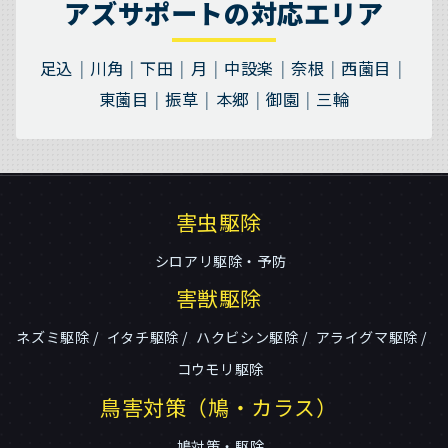
アズサポートの対応エリア
足込
川角
下田
月
中設楽
奈根
西薗目
東薗目
振草
本郷
御園
三輪
害虫駆除
シロアリ駆除・予防
害獣駆除
ネズミ駆除
イタチ駆除
ハクビシン駆除
アライグマ駆除
コウモリ駆除
鳥害対策（鳩・カラス）
鳩対策・駆除