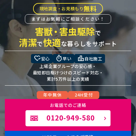
無料
現地調査・お見積もり
まずはお気軽にご相談ください！
害獣
・
害虫駆除
で
清潔
快適
で
な暮らしをサポート
heart_check
timer
leaderboard
安心
早い
自社施工
上場企業グループの安心感・
最短即日駆けつけのスピード対応・
累計5万件以上の実績
年中無休
24H受付
お電話でのご連絡
0120-949-580