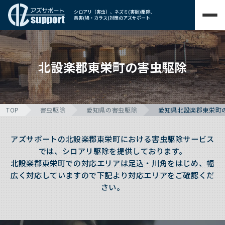
シロアリ（害虫）、ネズミ(害獣)駆除、
鳥害(鳩・カラス)対策のアズサポート
北設楽郡東栄町の害虫駆除
TOP
害虫駆除
愛知県の害虫駆除
愛知県北設楽郡東栄町
アズサポートの北設楽郡東栄町における害虫駆除サービス
では、シロアリ駆除を提供しております。
北設楽郡東栄町での対応エリアは足込・川角をはじめ、幅
広く対応していますので下記より対応エリアをご確認くだ
さい。