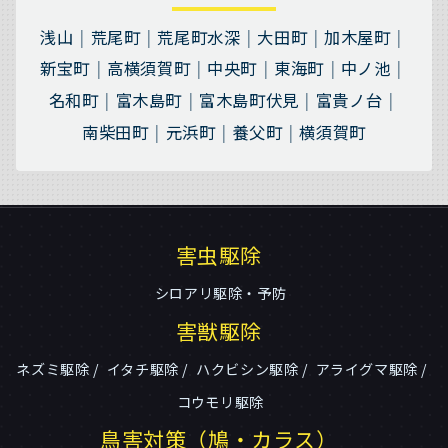
浅山
荒尾町
荒尾町水深
大田町
加木屋町
新宝町
高横須賀町
中央町
東海町
中ノ池
名和町
富木島町
富木島町伏見
富貴ノ台
南柴田町
元浜町
養父町
横須賀町
害虫駆除
シロアリ駆除・予防
害獣駆除
ネズミ駆除
イタチ駆除
ハクビシン駆除
アライグマ駆除
コウモリ駆除
鳥害対策（鳩・カラス）