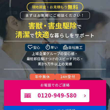
無料
現地調査・お見積もり
まずはお気軽にご相談ください！
害獣
・
害虫駆除
で
清潔
快適
で
な暮らしをサポート
heart_check
timer
leaderboard
安心
早い
自社施工
上場企業グループの安心感・
最短即日駆けつけのスピード対応・
累計5万件以上の実績
年中無休
24H受付
お電話でのご連絡
0120-949-580