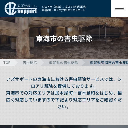
シロアリ（害虫）、ネズミ(害獣)駆除、
鳥害(鳩・カラス)対策のアズサポート
東海市の害虫駆除
TOP
害虫駆除
愛知県の害虫駆除
愛知県東海市の害虫駆
アズサポートの東海市における害虫駆除サービスでは、シ
ロアリ駆除を提供しております。
東海市での対応エリアは加木屋町・富木島町をはじめ、幅
広く対応していますので下記より対応エリアをご確認くだ
さい。