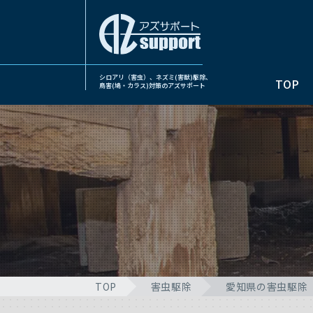
シロアリ（害虫）、ネズミ(害獣)駆除、
TOP
鳥害(鳩・カラス)対策のアズサポート
TOP
害虫駆除
愛知県の害虫駆除