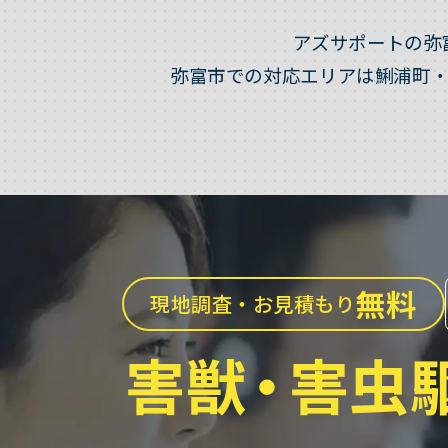
アズサポートの弥
弥富市での対応エリアは鯏浦町
無料
現地調査・お見積もり
害獣
・
害虫