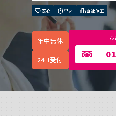
heart_check
timer
leaderboard
安心
早い
自社施工
お
年中無休
01
24H受付