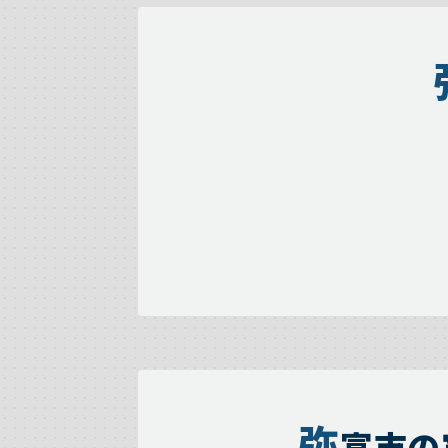
弥
富市の