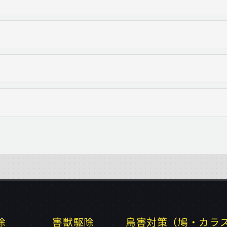
除
害獣駆除
鳥害対策（鳩・カラ