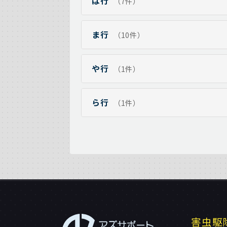
は行
（7件）
ま行
（10件）
や行
（1件）
ら行
（1件）
害虫駆