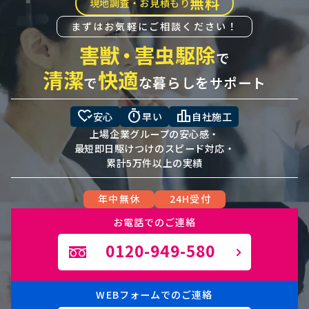
無料
現地調査・お見積もり
まずはお気軽にご相談ください！
害獣
・
害虫駆除
で
清潔
快適
で
な暮らしをサポート
heart_check
timer
leaderboard
安心
早い
自社施工
上場企業グループの安心感・
最短即日駆けつけのスピード対応・
累計5万件以上の実績
年中無休
24H受付
お電話でのご連絡
0120-949-580
WEBフォームでのご連絡