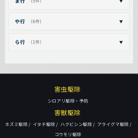
ま行
（5件）
▼
や行
（6件）
▼
ら行
（1件）
▼
害虫駆除
シロアリ駆除・予防
害獣駆除
ネズミ駆除
イタチ駆除
ハクビシン駆除
アライグマ駆除
コウモリ駆除