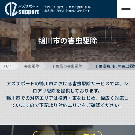
シロアリ（害虫）、ネズミ(害獣)駆除、
鳥害(鳩・カラス)対策のアズサポート
鴨川市の害虫駆除
TOP
害虫駆除
千葉県の害虫駆除
千葉県鴨川市の害虫駆
アズサポートの鴨川市における害虫駆除サービスでは、シ
ロアリ駆除を提供しております。
鴨川市での対応エリアは横渚・東をはじめ、幅広く対応し
ていますので下記より対応エリアをご確認ください。