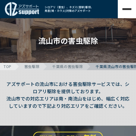
シロアリ（害虫）、ネズミ(害獣)駆除、
鳥害(鳩・カラス)対策のアズサポート
流山市の害虫駆除
TOP
害虫駆除
千葉県の害虫駆除
千葉県流山市の害虫駆
アズサポートの流山市における害虫駆除サービスでは、シ
ロアリ駆除を提供しております。
流山市での対応エリアは南・南流山をはじめ、幅広く対応
していますので下記より対応エリアをご確認ください。