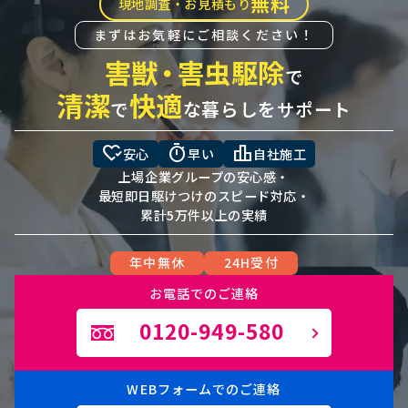
無料
現地調査・お見積もり
まずはお気軽にご相談ください！
害獣
・
害虫駆除
で
清潔
快適
で
な暮らしをサポート
heart_check
timer
leaderboard
安心
早い
自社施工
上場企業グループの安心感・
最短即日駆けつけのスピード対応・
累計5万件以上の実績
年中無休
24H受付
お電話でのご連絡
0120-949-580
WEBフォームでのご連絡