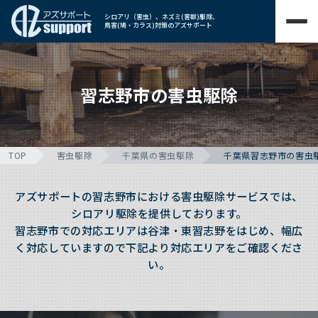
シロアリ（害虫）、ネズミ(害獣)駆除、
鳥害(鳩・カラス)対策のアズサポート
習志野市の害虫駆除
TOP
害虫駆除
千葉県の害虫駆除
千葉県習志野市の害虫
アズサポートの習志野市における害虫駆除サービスでは、
シロアリ駆除を提供しております。
習志野市での対応エリアは谷津・東習志野をはじめ、幅広
く対応していますので下記より対応エリアをご確認くださ
い。