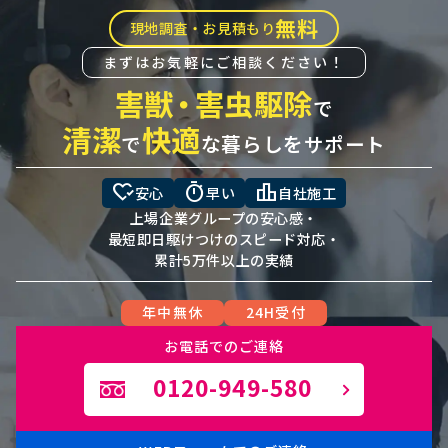
無料
現地調査・お見積もり
まずはお気軽にご相談ください！
害獣
・
害虫駆除
で
清潔
快適
で
な暮らしをサポート
heart_check
timer
leaderboard
安心
早い
自社施工
上場企業グループの安心感・
最短即日駆けつけのスピード対応・
累計5万件以上の実績
年中無休
24H受付
お電話でのご連絡
0120-949-580