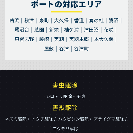
ポートの対応エリア
茜浜
秋津
泉町
大久保
香澄
奏の杜
鷺沼
鷺沼台
芝園
新栄
袖ケ浦
津田沼
花咲
東習志野
藤崎
実籾
実籾本郷
本大久保
屋敷
谷津
谷津町
害虫駆除
シロアリ駆除・予防
害獣駆除
ネズミ駆除
イタチ駆除
ハクビシン駆除
アライグマ駆除
コウモリ駆除