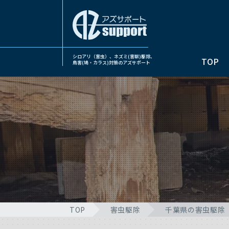
シロアリ（害虫）、ネズミ(害獣)駆除、
TOP
鳥害(鳩・カラス)対策のアズサポート
TOP
害虫駆除
千葉県の害虫駆除