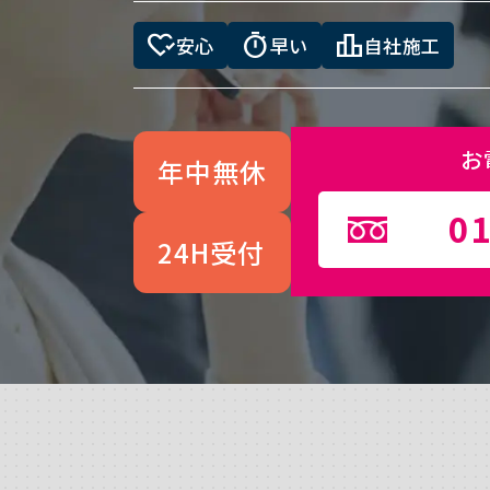
heart_check
timer
leaderboard
安心
早い
自社施工
お
年中無休
01
24H受付