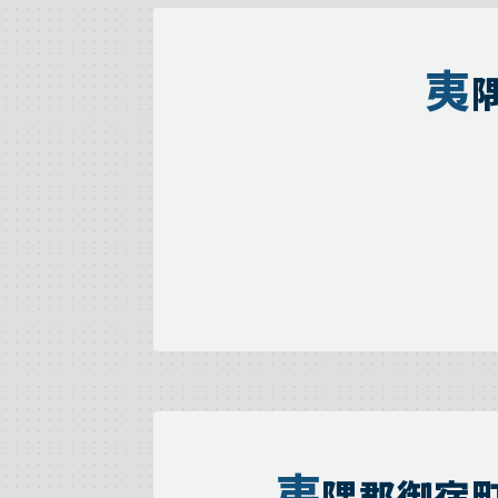
夷
夷
隅郡御宿