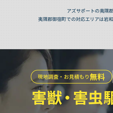
アズサポートの夷隅
夷隅郡御宿町での対応エリアは岩
無料
現地調査・お見積もり
害獣
・
害虫