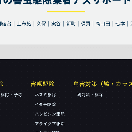
御宿台
上布施
久保
実谷
新町
須賀
高山田
七本
除
害獣駆除
鳥害対策（鳩・カラ
リ駆除・予防
ネズミ駆除
鳩対策・駆除
イタチ駆除
ハクビシン駆除
アライグマ駆除