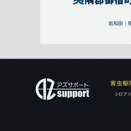
岩和田
害虫駆
シロア