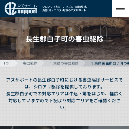
シロアリ（害虫）、ネズミ(害獣)駆除、
鳥害(鳩・カラス)対策のアズサポート
長生郡白子町の害虫駆除
TOP
害虫駆除
千葉県の害虫駆除
千葉県長生郡白子町の
アズサポートの長生郡白子町における害虫駆除サービスで
は、シロアリ駆除を提供しております。
長生郡白子町での対応エリアは牛込・驚をはじめ、幅広く
対応していますので下記より対応エリアをご確認くださ
い。