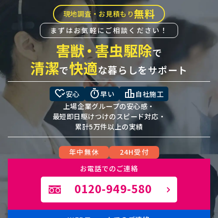
無料
現地調査・お見積もり
まずはお気軽にご相談ください！
害獣
・
害虫駆除
で
清潔
快適
で
な暮らしをサポート
heart_check
timer
leaderboard
安心
早い
自社施工
上場企業グループの安心感・
最短即日駆けつけのスピード対応・
累計5万件以上の実績
年中無休
24H受付
お電話でのご連絡
0120-949-580