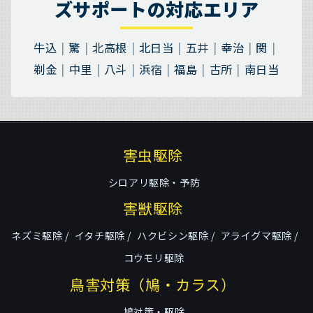
ズサポートの対応エリア
牛込
驚
北高根
北日当
五井
幸治
関
剃金
中里
八斗
浜宿
福島
古所
南日当
害虫駆除
シロアリ駆除・予防
害獣駆除
ネズミ駆除
イタチ駆除
ハクビシン駆除
アライグマ駆除
コウモリ駆除
鳥害対策（鳩・カラス）
鳩対策・駆除