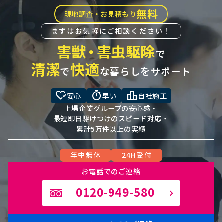
無料
現地調査・お見積もり
まずはお気軽にご相談ください！
害獣
・
害虫駆除
で
清潔
快適
で
な暮らしをサポート
heart_check
timer
leaderboard
安心
早い
自社施工
上場企業グループの安心感・
最短即日駆けつけのスピード対応・
累計5万件以上の実績
年中無休
24H受付
お電話でのご連絡
0120-949-580