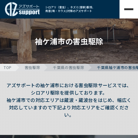
シロアリ（害虫）、ネズミ(害獣)駆除、
鳥害(鳩・カラス)対策のアズサポート
袖ケ浦市の害虫駆除
TOP
害虫駆除
千葉県の害虫駆除
千葉県袖ケ浦市の害虫
アズサポートの袖ケ浦市における害虫駆除サービスでは、
シロアリ駆除を提供しております。
袖ケ浦市での対応エリアは蔵波・蔵波台をはじめ、幅広く
対応していますので下記より対応エリアをご確認くださ
い。