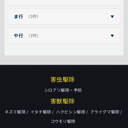
ま行
（3件）
▼
や行
（3件）
▼
害虫駆除
シロアリ駆除・予防
害獣駆除
ネズミ駆除
イタチ駆除
ハクビシン駆除
アライグマ駆除
コウモリ駆除