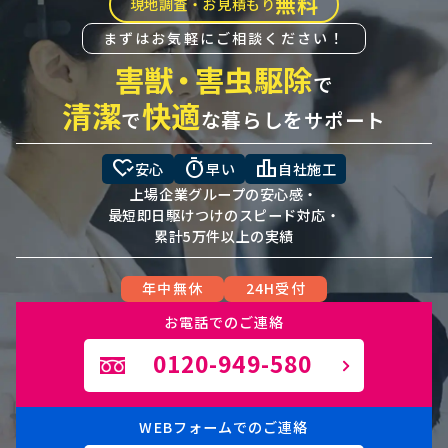
無料
現地調査・お見積もり
まずはお気軽にご相談ください！
害獣
・
害虫駆除
で
清潔
快適
で
な暮らしをサポート
heart_check
timer
leaderboard
安心
早い
自社施工
上場企業グループの安心感・
最短即日駆けつけのスピード対応・
累計5万件以上の実績
年中無休
24H受付
お電話でのご連絡
0120-949-580
WEBフォームでのご連絡