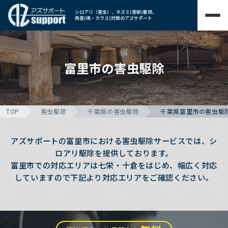
シロアリ（害虫）、ネズミ(害獣)駆除、
鳥害(鳩・カラス)対策のアズサポート
富里市の害虫駆除
TOP
害虫駆除
千葉県の害虫駆除
千葉県富里市の害虫駆
アズサポートの富里市における害虫駆除サービスでは、シ
ロアリ駆除を提供しております。
富里市での対応エリアは七栄・十倉をはじめ、幅広く対応
していますので下記より対応エリアをご確認ください。