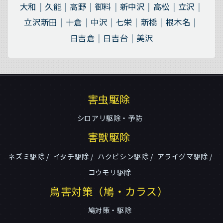
大和
久能
高野
御料
新中沢
高松
立沢
立沢新田
十倉
中沢
七栄
新橋
根木名
日吉倉
日吉台
美沢
害虫駆除
シロアリ駆除・予防
害獣駆除
ネズミ駆除
イタチ駆除
ハクビシン駆除
アライグマ駆除
コウモリ駆除
鳥害対策（鳩・カラス）
鳩対策・駆除